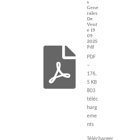
s
Gene
rales
De
Vent
e 19
09
2025
Pdf
PDF
–
176,
5 KB
803
téléc
harg
eme
nts
Télécharger