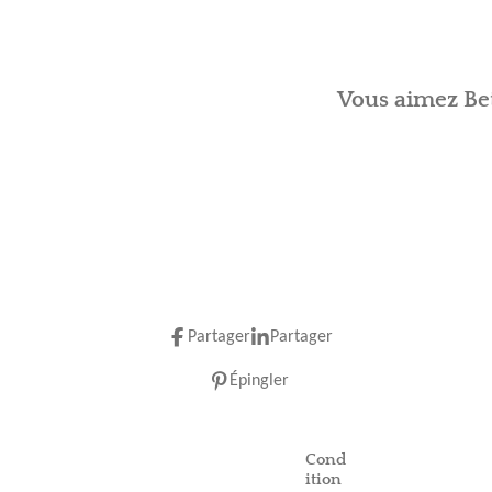
Vous aimez Bet
Partager
Partager
Épingler
Cond
ition