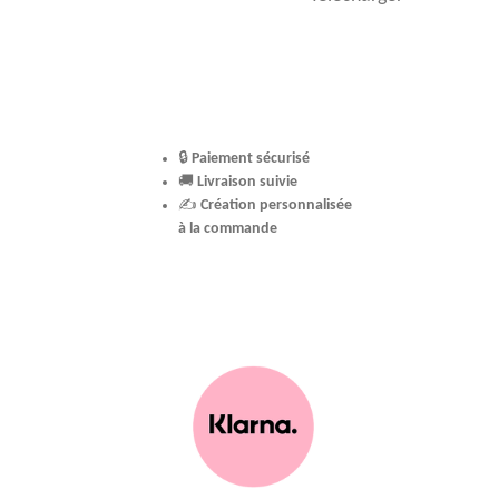
🔒
Paiement sécurisé
🚚
Livraison suivie
✍️
Création personnalisée
à la commande