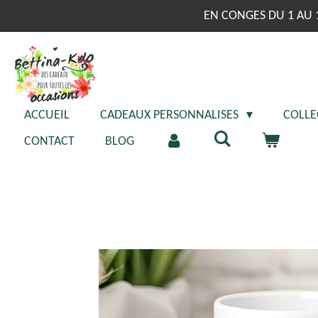
Passer
EN CONGES DU 1 AU 
au
contenu
principal
ACCUEIL
CADEAUX PERSONNALISES
COLLE
CONTACT
BLOG