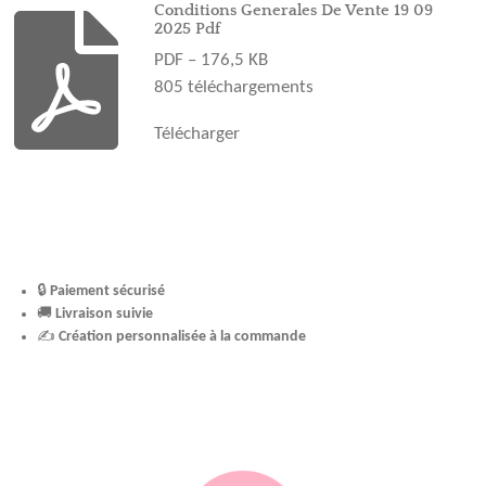
o
r
e
e
Conditions Generales De Vente 19 09
2025 Pdf
k
a
s
PDF – 176,5 KB
m
t
805 téléchargements
Télécharger
🔒
Paiement sécurisé
🚚
Livraison suivie
✍️
Création personnalisée à la commande