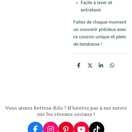
Facile à laver et
entretenir
Faites de chaque moment
un souvenir précieux avec
ce coussin unique et plein
de tendresse !
P
P
P
P
a
a
a
a
r
r
r
r
t
t
t
t
a
a
a
a
g
g
g
g
e
e
e
e
r
r
r
r
Vous aimez Bettina-Kdo ? N'hésitez pas à me suivre
sur les réseaux sociaux !