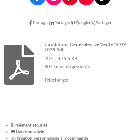
F
I
P
Y
T
a
n
i
o
i
c
s
n
u
k
e
t
t
T
T
Partager
Partager
Épingler
Partager
b
a
e
u
o
o
g
r
b
k
o
r
e
e
Conditions Generales De Vente 19 09
2025 Pdf
k
a
s
PDF – 176,5 KB
m
t
807 téléchargements
Télécharger
🔒
Paiement sécurisé
🚚
Livraison suivie
✍️
Création personnalisée à la commande