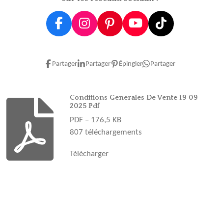
F
I
P
Y
T
a
n
i
o
i
c
s
n
u
k
e
t
t
T
T
Partager
Partager
Épingler
Partager
b
a
e
u
o
o
g
r
b
k
o
r
e
e
Conditions Generales De Vente 19 09
2025 Pdf
k
a
s
PDF – 176,5 KB
m
t
807 téléchargements
Télécharger