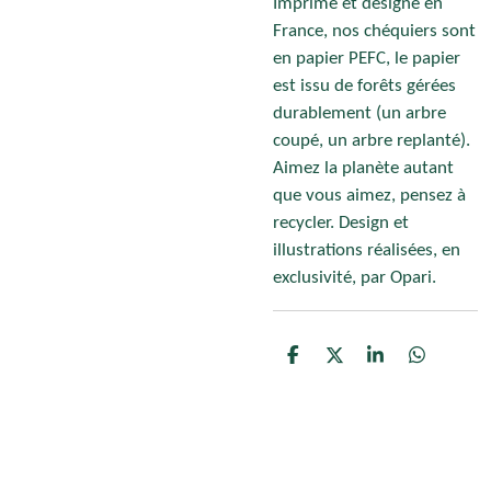
Imprimé et designé en
France, nos chéquiers sont
en papier PEFC, le papier
est issu de forêts gérées
durablement (un arbre
coupé, un arbre replanté).
Aimez la planète autant
que vous aimez, pensez à
recycler. Design et
illustrations réalisées, en
exclusivité, par Opari.
P
P
P
P
a
a
a
a
r
r
r
r
t
t
t
t
a
a
a
a
g
g
g
g
e
e
e
e