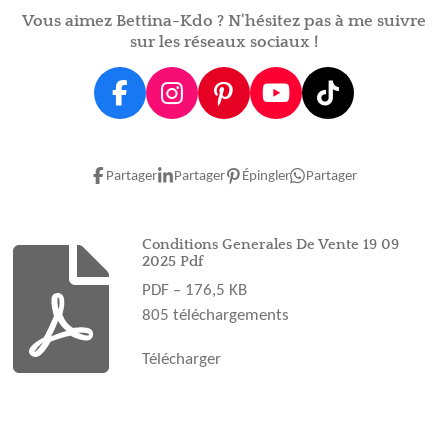
r
r
r
r
Vous aimez Bettina-Kdo ? N'hésitez pas à me suivre
sur les réseaux sociaux !
F
I
P
Y
T
a
n
i
o
i
c
s
n
u
k
e
t
t
T
T
Partager
Partager
Épingler
Partager
b
a
e
u
o
o
g
r
b
k
o
r
e
e
Conditions Generales De Vente 19 09
2025 Pdf
k
a
s
PDF – 176,5 KB
m
t
805 téléchargements
Télécharger