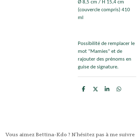
Ø 8,5 cm / H 15,4 cm
(couvercle compris) 410
ml
Possibilité de remplacer le
mot "Mamies" et de
rajouter des prénoms en
guise de signature.
P
P
P
P
a
a
a
a
r
r
r
r
t
t
t
t
a
a
a
a
g
g
g
g
e
e
e
e
r
r
r
r
Vous aimez Bettina-Kdo ? N'hésitez pas à me suivre