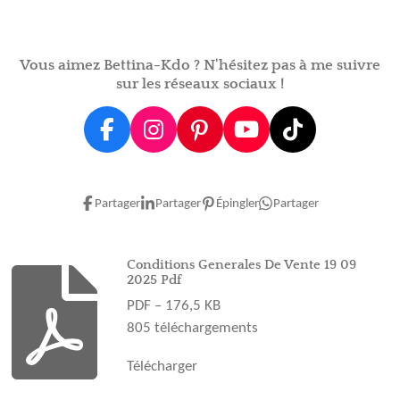
a
a
a
a
g
g
g
g
e
e
e
e
r
r
r
r
Vous aimez Bettina-Kdo ? N'hésitez pas à me suivre
sur les réseaux sociaux !
F
I
P
Y
T
a
n
i
o
i
c
s
n
u
k
e
t
t
T
T
Partager
Partager
Épingler
Partager
b
a
e
u
o
o
g
r
b
k
o
r
e
e
Conditions Generales De Vente 19 09
2025 Pdf
k
a
s
PDF – 176,5 KB
m
t
805 téléchargements
Télécharger