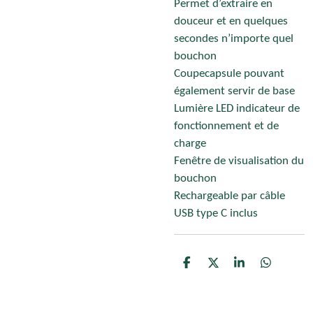
Permet d’extraire en
douceur et en quelques
secondes n’importe quel
bouchon
Coupecapsule pouvant
également servir de base
Lumière LED indicateur de
fonctionnement et de
charge
Fenêtre de visualisation du
bouchon
Rechargeable par câble
USB type C inclus
P
P
P
P
a
a
a
a
r
r
r
r
t
t
t
t