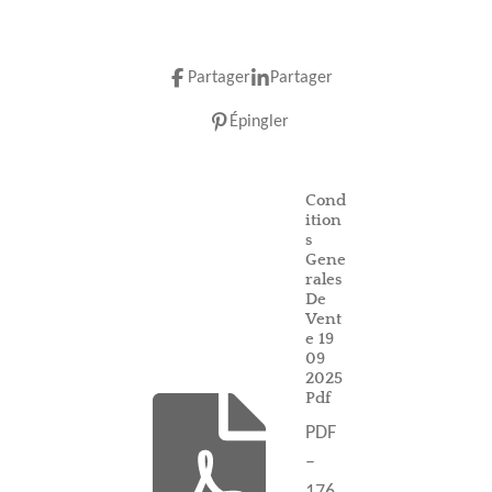
Partager
Partager
Épingler
Cond
ition
s
Gene
rales
De
Vent
e 19
09
2025
Pdf
PDF
–