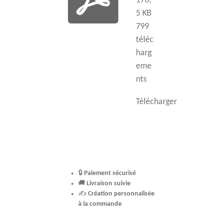
176,
5 KB
799
téléc
harg
eme
nts
Télécharger
🔒
Paiement sécurisé
🚚
Livraison suivie
✍️
Création personnalisée
à la commande