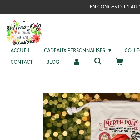
Passer
EN CONGES DU 1 AU 
au
contenu
principal
ACCUEIL
CADEAUX PERSONNALISES
COLLE
CONTACT
BLOG