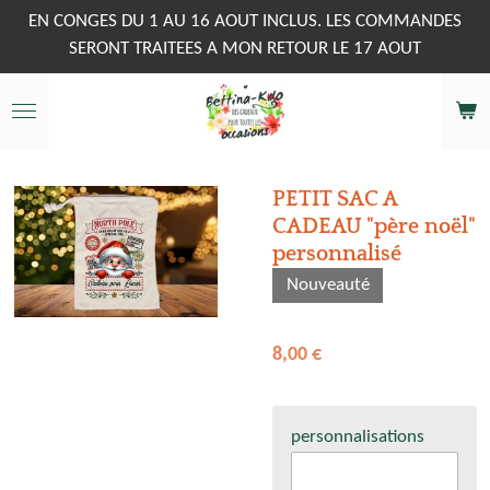
Passer
EN CONGES DU 1 AU 16 AOUT INCLUS. LES COMMANDES
au
SERONT TRAITEES A MON RETOUR LE 17 AOUT
contenu
principal
PETIT SAC A
CADEAU "père noël"
personnalisé
Nouveauté
8,00 €
personnalisations