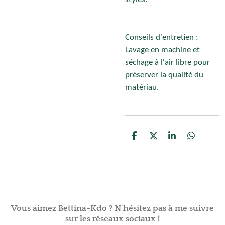
Conseils d'entretien :
Lavage en machine et
séchage à l'air libre pour
préserver la qualité du
matériau.
P
P
P
P
a
a
a
a
r
r
r
r
t
t
t
t
a
a
a
a
g
g
g
g
e
e
e
e
r
r
r
r
Vous aimez Bettina-Kdo ? N'hésitez pas à me suivre
sur les réseaux sociaux !