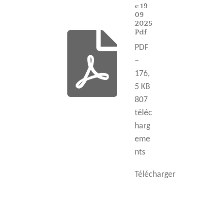
e 19
09
2025
Pdf
PDF
–
176,
5 KB
807
téléc
harg
eme
nts
Télécharger