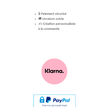
🔒
Paiement sécurisé
🚚
Livraison suivie
✍️
Création personnalisée
à la commande