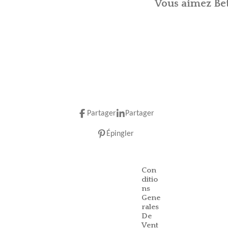
Vous aimez Bet
Partager
Partager
Épingler
Con
ditio
ns
Gene
rales
De
Vent