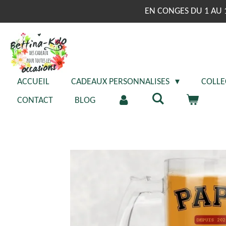
Passer
EN CONGES DU 1 AU 
au
contenu
principal
ACCUEIL
CADEAUX PERSONNALISES
COLLE
CONTACT
BLOG