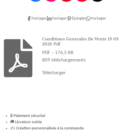
a
n
i
o
i
c
s
n
u
k
e
t
t
T
T
Partager
Partager
Épingler
Partager
b
a
e
u
o
o
g
r
b
k
o
r
e
e
Conditions Generales De Vente 19 09
2025 Pdf
k
a
s
PDF – 176,5 KB
m
t
809 téléchargements
Télécharger
🔒
Paiement sécurisé
🚚
Livraison suivie
✍️
Création personnalisée à la commande