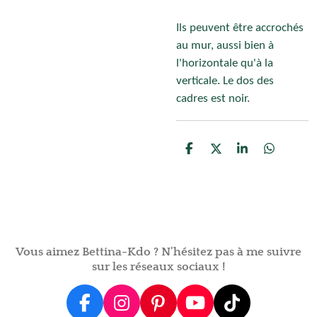
Ils peuvent être accrochés
au mur, aussi bien à
l'horizontale qu'à la
verticale. Le dos des
cadres est noir.
P
P
P
P
a
a
a
a
r
r
r
r
t
t
t
t
a
a
a
a
g
g
g
g
e
e
e
e
r
r
r
r
Vous aimez Bettina-Kdo ? N'hésitez pas à me suivre
sur les réseaux sociaux !
F
I
P
Y
T