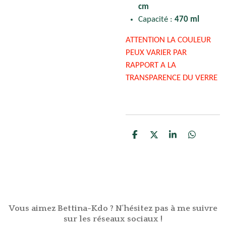
cm
Capacité :
470 ml
ATTENTION LA COULEUR
PEUX VARIER PAR
RAPPORT A LA
TRANSPARENCE DU VERRE
P
P
P
P
a
a
a
a
r
r
r
r
t
t
t
t
a
a
a
a
g
g
g
g
e
e
e
e
r
r
r
r
Vous aimez Bettina-Kdo ? N'hésitez pas à me suivre
sur les réseaux sociaux !