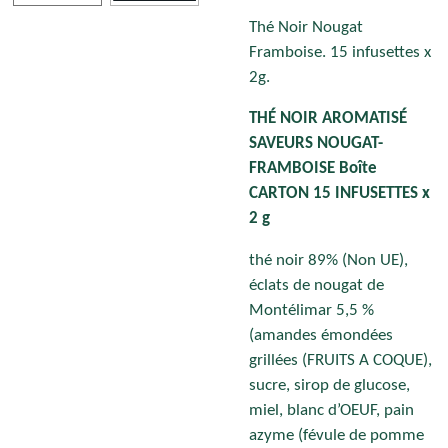
Thé Noir Nougat
Framboise. 15 infusettes x
2g.
THÉ NOIR AROMATISÉ
SAVEURS NOUGAT-
FRAMBOISE Boîte
CARTON 15 INFUSETTES x
2 g
thé noir 89% (Non UE),
éclats de nougat de
Montélimar 5,5 %
(amandes émondées
grillées (FRUITS A COQUE),
sucre, sirop de glucose,
miel, blanc d’OEUF, pain
azyme (févule de pomme