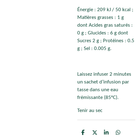
Énergie : 209 kJ / 50 kcal ;
Matières grasses : 1 g
dont Acides gras saturés :
0 g ; Glucides : 6 g dont
Sucres 2 g ; Protéines : 0.5
g ; Sel : 0.005 g.
Laissez infuser 2 minutes
un sachet d’infusion par
tasse dans une eau
frémissante (85°C).
Tenir au sec
P
P
P
P