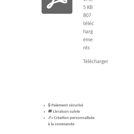
5 KB
807
téléc
harg
eme
nts
Télécharger
🔒
Paiement sécurisé
🚚
Livraison suivie
✍️
Création personnalisée
à la commande