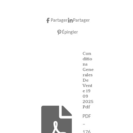
Partager
Partager
Épingler
Con
ditio
ns
Gene
rales
De
Vent
e 19
09
2025
Pdf
PDF
–
176,