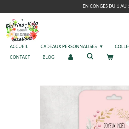
Passer
EN CONGES DU 1 AU 
au
contenu
principal
ACCUEIL
CADEAUX PERSONNALISES
COLLE
CONTACT
BLOG