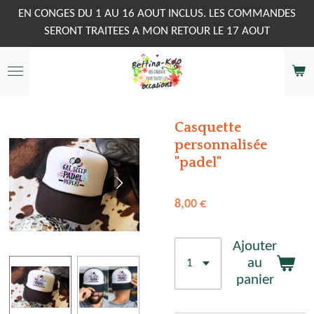
Passer
EN CONGES DU 1 AU 16 AOUT INCLUS. LES COMMANDES
au
SERONT TRAITEES A MON RETOUR LE 17 AOUT
contenu
principal
Casquette
personnalisée
"padel"
8,00 €
Ajouter
au
panier