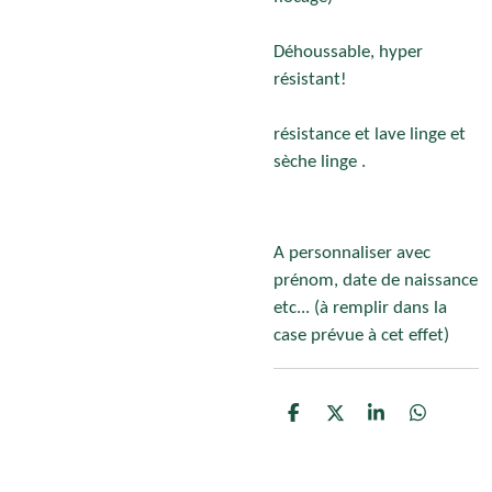
Déhoussable, hyper
résistant!
résistance et lave linge et
sèche linge .
A personnaliser avec
prénom, date de naissance
etc... (à remplir dans la
case prévue à cet effet)
P
P
P
P
a
a
a
a
r
r
r
r
t
t
t
t