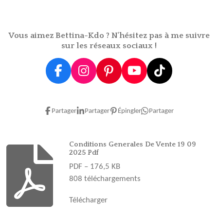
a
a
a
a
g
g
g
g
e
e
e
e
r
r
r
r
Vous aimez Bettina-Kdo ? N'hésitez pas à me suivre
sur les réseaux sociaux !
F
I
P
Y
T
a
n
i
o
i
c
s
n
u
k
e
t
t
T
T
Partager
Partager
Épingler
Partager
b
a
e
u
o
o
g
r
b
k
o
r
e
e
Conditions Generales De Vente 19 09
2025 Pdf
k
a
s
PDF – 176,5 KB
m
t
808 téléchargements
Télécharger