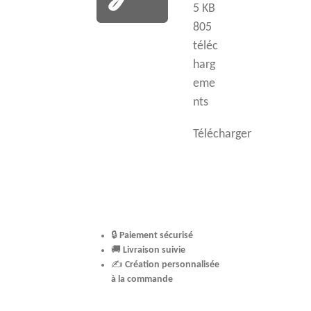
5 KB
805
téléc
harg
eme
nts
Télécharger
🔒
Paiement sécurisé
🚚
Livraison suivie
✍️
Création personnalisée
à la commande