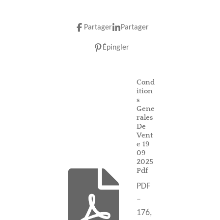
Partager
Partager
Épingler
Cond
ition
s
Gene
rales
De
Vent
e 19
09
2025
Pdf
PDF
–
176,