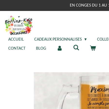
Passer
EN CONGES DU 1 AU 
au
contenu
principal
ACCUEIL
CADEAUX PERSONNALISES
COLLE
CONTACT
BLOG