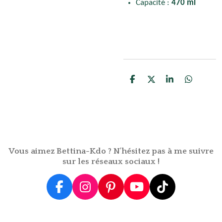
Capacité :
470 ml
P
P
P
P
a
a
a
a
r
r
r
r
t
t
t
t
a
a
a
a
g
g
g
g
e
e
e
e
r
r
r
r
Vous aimez Bettina-Kdo ? N'hésitez pas à me suivre
sur les réseaux sociaux !
F
I
P
Y
T
a
n
i
o
i
c
s
n
u
k