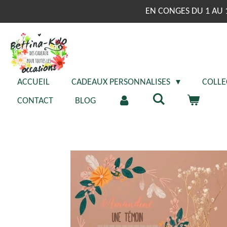
Passer
EN CONGES DU 1 AU 
au
contenu
principal
ACCUEIL
CADEAUX PERSONNALISES
COLLE
CONTACT
BLOG