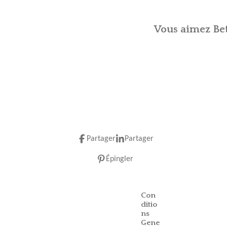
Vous aimez Bet
Partager
Partager
Épingler
Con
ditio
ns
Gene