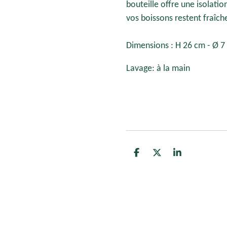
bouteille offre une isolati
vos boissons restent fraîch
Dimensions : H 26 cm - Ø 7
Lavage: à la main
P
P
P
a
a
a
r
r
r
t
t
t
a
a
a
g
g
g
e
e
e
r
r
r