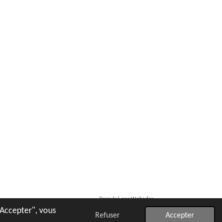
Propulsé par
Webador
"Accepter", vous
Refuser
Accepter