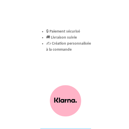
🔒
Paiement sécurisé
🚚
Livraison suivie
✍️
Création personnalisée
à la commande