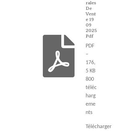
rales
De
Vent
e 19
09
2025
Pdf
PDF
–
176,
5 KB
800
téléc
harg
eme
nts
Télécharger