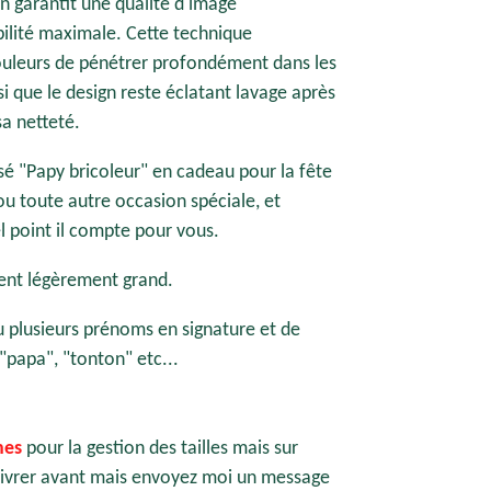
n garantit une qualité d'image
bilité maximale. Cette technique
ouleurs de pénétrer profondément dans les
nsi que le design reste éclatant lavage après
sa netteté.
isé "Papy bricoleur" en cadeau pour la fête
ou toute autre occasion spéciale, et
l point il compte pour vous.
lent légèrement grand.
ou plusieurs prénoms en signature et de
"papa", "tonton" etc...
nes
pour la gestion des tailles mais sur
 livrer avant mais envoyez moi un message