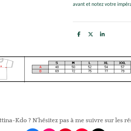
avant et notez votre impér
P
P
P
a
a
a
r
r
r
t
t
t
a
a
a
g
g
g
e
e
e
r
r
r
tina-Kdo ? N'hésitez pas à me suivre sur les ré