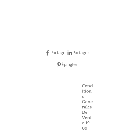
Partager
Partager
Épingler
Cond
ition
s
Gene
rales
De
Vent
e 19
09