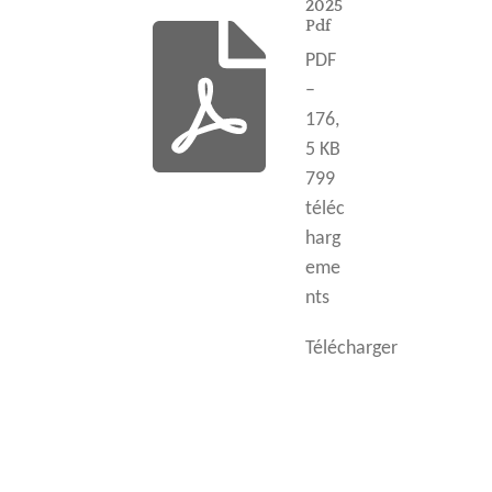
2025
Pdf
PDF
–
176,
5 KB
799
téléc
harg
eme
nts
Télécharger