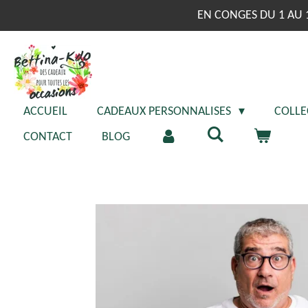
Passer
EN CONGES DU 1 AU 
au
contenu
principal
ACCUEIL
CADEAUX PERSONNALISES
COLLE
CONTACT
BLOG