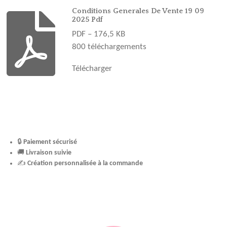
o
g
r
b
k
o
r
e
e
Conditions Generales De Vente 19 09
2025 Pdf
k
a
s
PDF – 176,5 KB
m
t
800 téléchargements
Télécharger
🔒
Paiement sécurisé
🚚
Livraison suivie
✍️
Création personnalisée à la commande