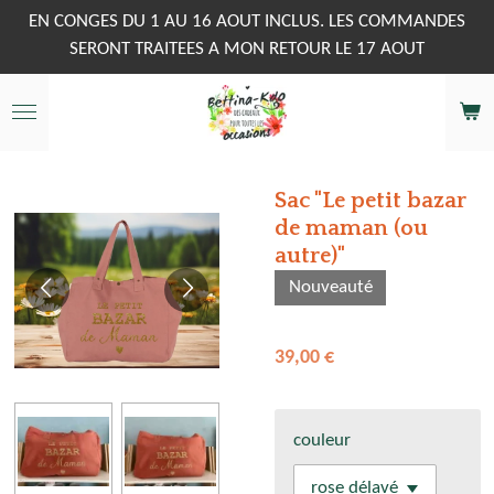
Passer
EN CONGES DU 1 AU 16 AOUT INCLUS. LES COMMANDES
au
SERONT TRAITEES A MON RETOUR LE 17 AOUT
contenu
principal
Sac "Le petit bazar
de maman (ou
autre)"
Nouveauté
39,00 €
couleur