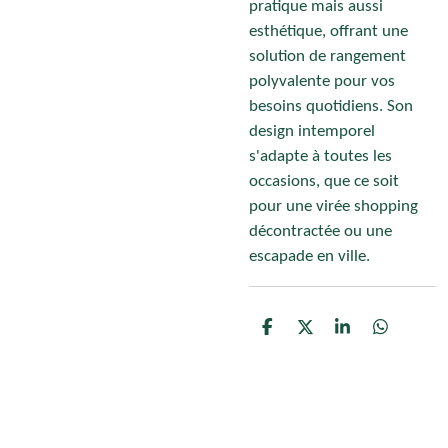
pratique mais aussi
esthétique, offrant une
solution de rangement
polyvalente pour vos
besoins quotidiens. Son
design intemporel
s'adapte à toutes les
occasions, que ce soit
pour une virée shopping
décontractée ou une
escapade en ville.
P
P
P
P
a
a
a
a
r
r
r
r
t
t
t
t
a
a
a
a
g
g
g
g
e
e
e
e