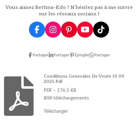
r
r
r
r
Vous aimez Bettina-Kdo ? N'hésitez pas à me suivre
sur les réseaux sociaux !
F
I
P
Y
T
a
n
i
o
i
c
s
n
u
k
e
t
t
T
T
Partager
Partager
Épingler
Partager
b
a
e
u
o
o
g
r
b
k
o
r
e
e
Conditions Generales De Vente 19 09
2025 Pdf
k
a
s
PDF – 176,5 KB
m
t
808 téléchargements
Télécharger