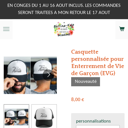
Passer
EN CONGES DU 1 AU 16 AOUT INCLUS. LES COMMANDES
au
SERONT TRAITEES A MON RETOUR LE 17 AOUT
contenu
principal
Casquette
personnalisée pour
Enterrement de Vie
de Garçon (EVG)
Nouveauté
8,00 €
personnalisations