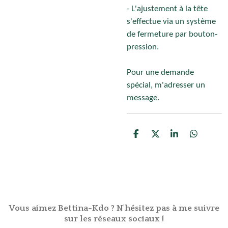
- L'ajustement à la tête
s'effectue via un système
de fermeture par bouton-
pression.
Pour une demande
spécial, m'adresser un
message.
P
P
P
P
a
a
a
a
r
r
r
r
t
t
t
t
a
a
a
a
g
g
g
g
e
e
e
e
r
r
r
r
Vous aimez Bettina-Kdo ? N'hésitez pas à me suivre
sur les réseaux sociaux !