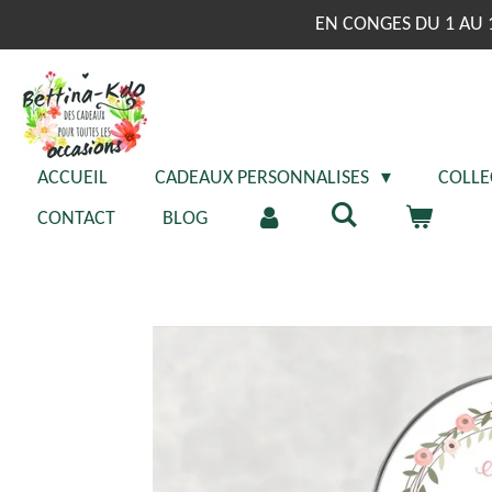
Passer
EN CONGES DU 1 AU 
au
contenu
principal
ACCUEIL
CADEAUX PERSONNALISES
COLLE
CONTACT
BLOG