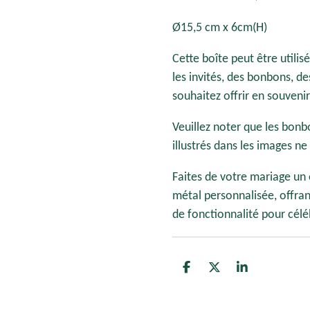
Ø15,5 cm x 6cm(H)
Cette boîte peut être utili
les invités, des bonbons, d
souhaitez offrir en souveni
Veuillez noter que les bonb
illustrés dans les images ne
Faites de votre mariage un
métal personnalisée, offra
de fonctionnalité pour célé
P
P
P
a
a
a
r
r
r
t
t
t