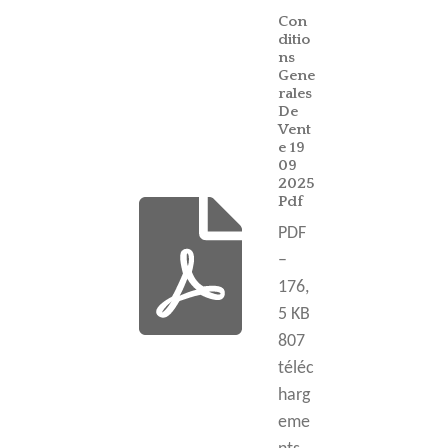
Con
ditio
ns
Gene
rales
De
Vent
e 19
09
2025
Pdf
PDF
–
176,
5 KB
807
téléc
harg
eme