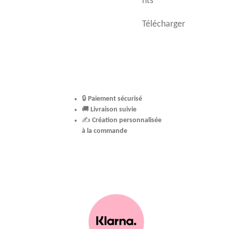
nts
Télécharger
🔒
Paiement sécurisé
🚚
Livraison suivie
✍️
Création personnalisée
à la commande