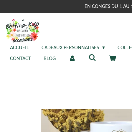
Passer
EN CONGES DU 1 AU 
au
contenu
principal
ACCUEIL
CADEAUX PERSONNALISES
COLLE
CONTACT
BLOG