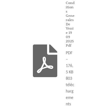
Cond
ition
s
Gene
rales
De
Vent
e 19
09
2025
Pdf
PDF
–
176,
5 KB
803
téléc
harg
eme
nts