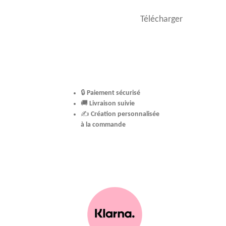
Télécharger
🔒
Paiement sécurisé
🚚
Livraison suivie
✍️
Création personnalisée
à la commande