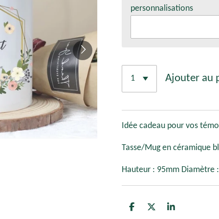
personnalisations
Ajouter au 
Idée cadeau pour vos témoi
Tasse/Mug en céramique b
Hauteur : 95mm Diamètre 
P
P
P