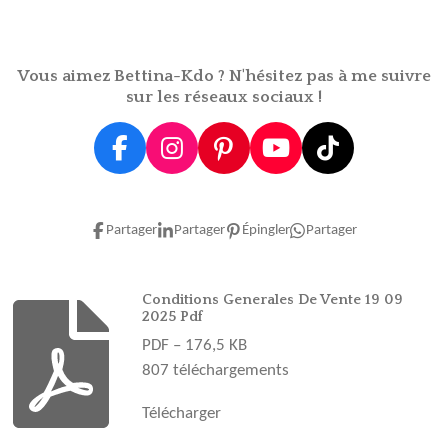
a
a
a
a
g
g
g
g
e
e
e
e
r
r
r
r
Vous aimez Bettina-Kdo ? N'hésitez pas à me suivre
sur les réseaux sociaux !
F
I
P
Y
T
a
n
i
o
i
c
s
n
u
k
e
t
t
T
T
Partager
Partager
Épingler
Partager
b
a
e
u
o
o
g
r
b
k
o
r
e
e
Conditions Generales De Vente 19 09
2025 Pdf
k
a
s
PDF – 176,5 KB
m
t
807 téléchargements
Télécharger