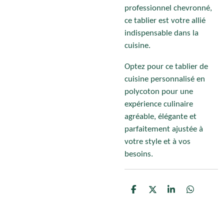
professionnel chevronné,
ce tablier est votre allié
indispensable dans la
cuisine.
Optez pour ce tablier de
cuisine personnalisé en
polycoton pour une
expérience culinaire
agréable, élégante et
parfaitement ajustée à
votre style et à vos
besoins.
P
P
P
P
a
a
a
a
r
r
r
r
t
t
t
t