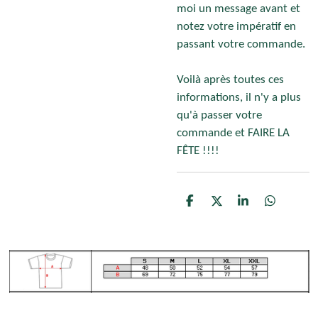
moi un message avant et
notez votre impératif en
passant votre commande.
Voilà après toutes ces
informations, il n'y a plus
qu'à passer votre
commande et FAIRE LA
FÊTE !!!!
P
P
P
P
a
a
a
a
r
r
r
r
t
t
t
t
a
a
a
a
g
g
g
g
e
e
e
e
r
r
r
r