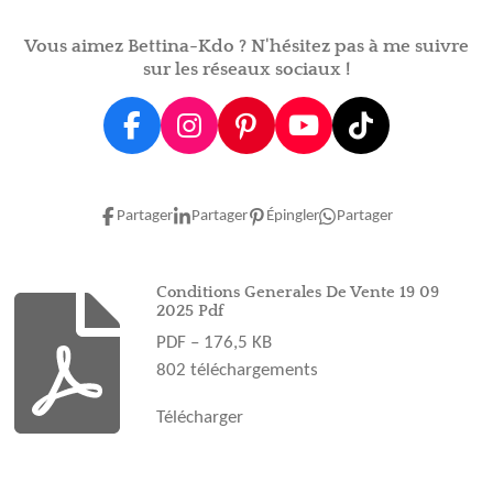
Vous aimez Bettina-Kdo ? N'hésitez pas à me suivre
sur les réseaux sociaux !
F
I
P
Y
T
a
n
i
o
i
c
s
n
u
k
e
t
t
T
T
Partager
Partager
Épingler
Partager
b
a
e
u
o
o
g
r
b
k
o
r
e
e
Conditions Generales De Vente 19 09
2025 Pdf
k
a
s
PDF – 176,5 KB
m
t
802 téléchargements
Télécharger