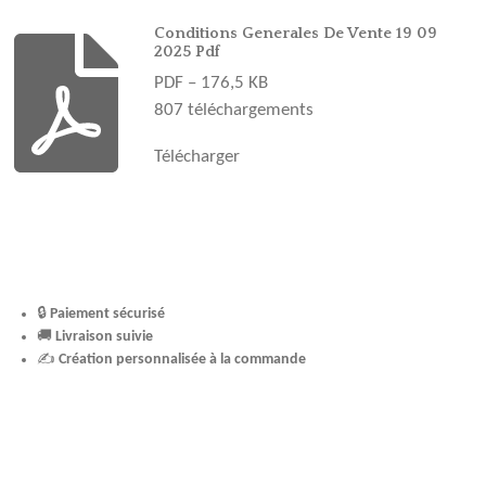
o
g
r
b
k
o
r
e
e
Conditions Generales De Vente 19 09
2025 Pdf
k
a
s
PDF – 176,5 KB
m
t
807 téléchargements
Télécharger
🔒
Paiement sécurisé
🚚
Livraison suivie
✍️
Création personnalisée à la commande