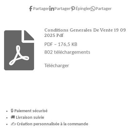
c
s
n
u
k
e
t
t
T
T
Partager
Partager
Épingler
Partager
b
a
e
u
o
o
g
r
b
k
o
r
e
e
Conditions Generales De Vente 19 09
2025 Pdf
k
a
s
PDF – 176,5 KB
m
t
802 téléchargements
Télécharger
🔒
Paiement sécurisé
🚚
Livraison suivie
✍️
Création personnalisée à la commande