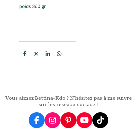
poids 360 gr
P
P
P
P
a
a
a
a
r
r
r
r
t
t
t
t
a
a
a
a
g
g
g
g
e
e
e
e
r
r
r
r
Vous aimez Bettina-Kdo ? N'hésitez pas à me suivre
sur les réseaux sociaux !
F
I
P
Y
T
a
n
i
o
i