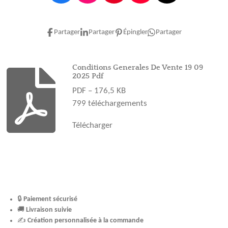
a
n
i
o
i
c
s
n
u
k
e
t
t
T
T
Partager
Partager
Épingler
Partager
b
a
e
u
o
o
g
r
b
k
o
r
e
e
Conditions Generales De Vente 19 09
2025 Pdf
k
a
s
PDF – 176,5 KB
m
t
799 téléchargements
Télécharger
🔒
Paiement sécurisé
🚚
Livraison suivie
✍️
Création personnalisée à la commande