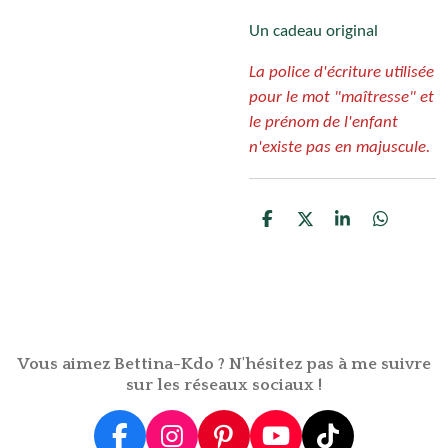
Un cadeau original
La police d'écriture utilisée
pour le mot "maîtresse" et
le prénom de l'enfant
n'existe pas en majuscule.
P
P
P
P
a
a
a
a
r
r
r
r
t
t
t
t
a
a
a
a
g
g
g
g
e
e
e
e
r
r
r
r
Vous aimez Bettina-Kdo ? N'hésitez pas à me suivre
sur les réseaux sociaux !
F
I
P
Y
T