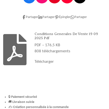
a
n
i
o
i
c
s
n
u
k
e
t
t
T
T
Partager
Partager
Épingler
Partager
b
a
e
u
o
o
g
r
b
k
o
r
e
e
Conditions Generales De Vente 19 09
2025 Pdf
k
a
s
PDF – 176,5 KB
m
t
808 téléchargements
Télécharger
🔒
Paiement sécurisé
🚚
Livraison suivie
✍️
Création personnalisée à la commande