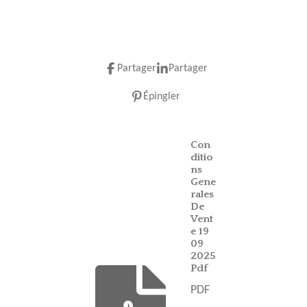
Partager
Partager
Épingler
Con
ditio
ns
Gene
rales
De
Vent
e 19
09
2025
Pdf
PDF