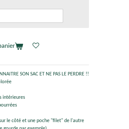
panier
NAITRE SON SAC ET NE PAS LE PERDRE !!
olorée
 intérieures
mbourrées
ur le côté et une poche "filet" de l'autre
te gourde par exemple).