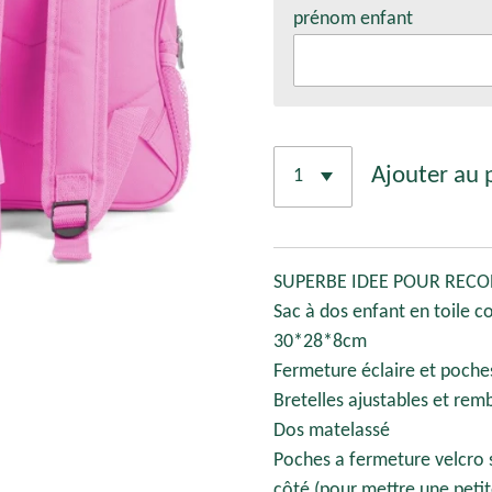
prénom enfant
Ajouter au 
SUPERBE IDEE POUR RECON
Sac à dos enfant en toile c
30*28*8cm
Fermeture éclaire et poches
Bretelles ajustables et re
Dos matelassé
Poches a fermeture velcro s
côté (pour mettre une peti