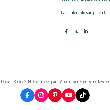
La couleur du sac peut chang
P
P
P
a
a
a
r
r
r
t
t
t
a
a
a
g
g
g
e
e
e
r
r
r
tina-Kdo ? N'hésitez pas à me suivre sur les ré
F
I
P
Y
T
a
n
i
o
i