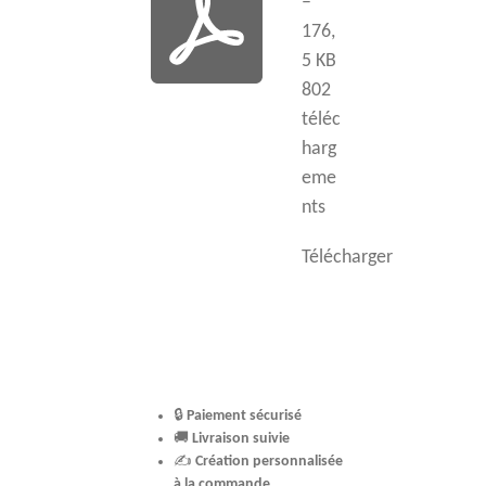
–
176,
5 KB
802
téléc
harg
eme
nts
Télécharger
🔒
Paiement sécurisé
🚚
Livraison suivie
✍️
Création personnalisée
à la commande