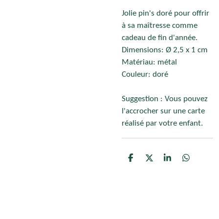
Jolie pin's doré pour offrir
à sa maîtresse comme
cadeau de fin d'année.
Dimensions: Ø 2,5 x 1 cm
Matériau: métal
Couleur: doré
Suggestion : Vous pouvez
l'accrocher sur une carte
réalisé par votre enfant.
P
P
P
P
a
a
a
a
r
r
r
r
t
t
t
t
a
a
a
a
g
g
g
g
e
e
e
e