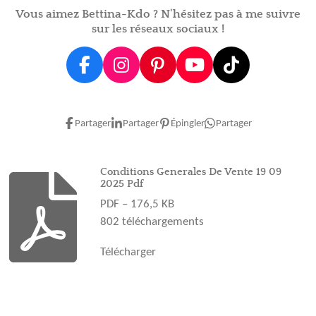
r
r
r
r
Vous aimez Bettina-Kdo ? N'hésitez pas à me suivre
sur les réseaux sociaux !
F
I
P
Y
T
a
n
i
o
i
c
s
n
u
k
e
t
t
T
T
Partager
Partager
Épingler
Partager
b
a
e
u
o
o
g
r
b
k
o
r
e
e
Conditions Generales De Vente 19 09
2025 Pdf
k
a
s
PDF – 176,5 KB
m
t
802 téléchargements
Télécharger