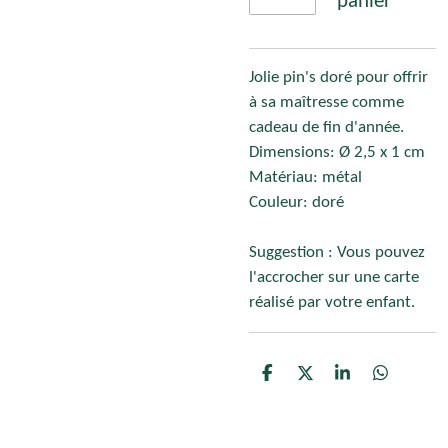
panier
Jolie pin's doré pour offrir
à sa maîtresse comme
cadeau de fin d'année.
Dimensions: Ø 2,5 x 1 cm
Matériau: métal
Couleur: doré
Suggestion : Vous pouvez
l'accrocher sur une carte
réalisé par votre enfant.
P
P
P
P
a
a
a
a
r
r
r
r
t
t
t
t
a
a
a
a