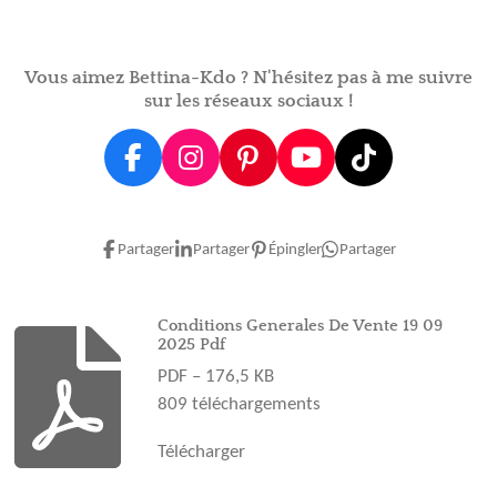
g
g
g
g
e
e
e
e
r
r
r
r
Vous aimez Bettina-Kdo ? N'hésitez pas à me suivre
sur les réseaux sociaux !
F
I
P
Y
T
a
n
i
o
i
c
s
n
u
k
e
t
t
T
T
Partager
Partager
Épingler
Partager
b
a
e
u
o
o
g
r
b
k
o
r
e
e
Conditions Generales De Vente 19 09
2025 Pdf
k
a
s
PDF – 176,5 KB
m
t
809 téléchargements
Télécharger