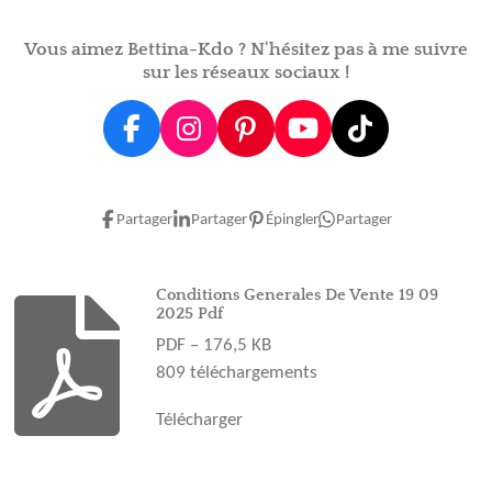
e
e
e
e
r
r
r
r
Vous aimez Bettina-Kdo ? N'hésitez pas à me suivre
sur les réseaux sociaux !
F
I
P
Y
T
a
n
i
o
i
c
s
n
u
k
e
t
t
T
T
Partager
Partager
Épingler
Partager
b
a
e
u
o
o
g
r
b
k
o
r
e
e
Conditions Generales De Vente 19 09
2025 Pdf
k
a
s
PDF – 176,5 KB
m
t
809 téléchargements
Télécharger