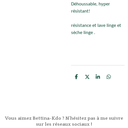
Déhoussable, hyper
résistant!
résistance et lave linge et
sèche linge .
P
P
P
P
a
a
a
a
r
r
r
r
t
t
t
t
a
a
a
a
g
g
g
g
e
e
e
e
r
r
r
r
Vous aimez Bettina-Kdo ? N'hésitez pas à me suivre
sur les réseaux sociaux !