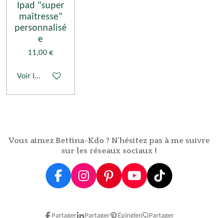
Ipad "super
maîtresse"
personnalisé
e
11,00 €
Voir les détails
Vous aimez Bettina-Kdo ? N'hésitez pas à me suivre
sur les réseaux sociaux !
F
I
P
Y
T
a
n
i
o
i
c
s
n
u
k
e
t
t
T
T
Partager
Partager
Épingler
Partager