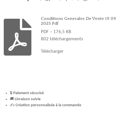
b
a
e
u
o
o
g
r
b
k
o
r
e
e
Conditions Generales De Vente 19 09
2025 Pdf
k
a
s
PDF – 176,5 KB
m
t
802 téléchargements
Télécharger
🔒
Paiement sécurisé
🚚
Livraison suivie
✍️
Création personnalisée à la commande